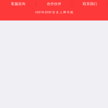
综合管理部：2116090
相关链接
中国宝武
学会协会网站
钢铁企业网站
钢材制造通用设备标识解析二级节点--
服务细则
中华人民共和国互联网域名服务许可证
二级节点投诉电话：0319-2116933
二级节点投诉邮箱：snmscloud@126.com
关注我们