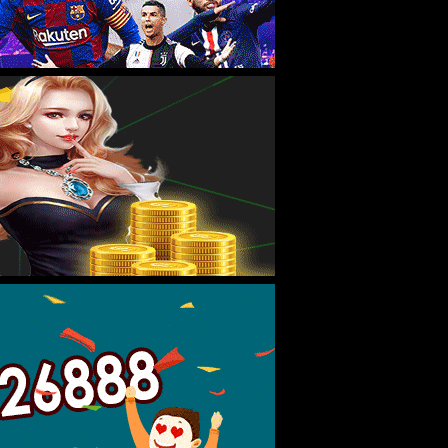
府投资创建的中国第一家冶金轧辊专业生产企业，经过
冶金轧辊专业研发与生产企业，是世界上唯一一家覆盖
中国民族轧辊工业的摇篮，世界轧辊行业的领军企业。
先地位，引领我国轧辊技术发展的方向。
发展重大需求和行业科学前沿，研究突破一批制约轧辊
高水平研究型创新团队，带动轧辊行业技术进步，引领
辊前沿共性技术攻关，研究制定轧辊领域国家和行业标
和带动轧辊行业技术进步，为促进钢铁行业、有色行业
关注我们