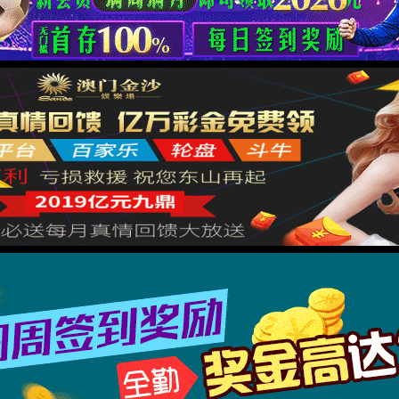
b平台体育艾弗森始建于1958年，是中钢集团全资子公司，中国政
成为目前世界上产出规模最大、市场占有率最高、资本实力最强的
色金属轧制全部领域的轧辊企业，被誉为轧辊制造业的航空母舰，
辊行业技术进步和升级换代，保持着中国轧辊首研、首发的技术领
建成具备国际一流水平的轧辊复合材料实验室，面向轧辊行业未来
心技术，取得一批行业内具有重大影响的科学技术成果，培养一支
。
面向轧辊行业未来发展需求，开展轧辊复合材料应用基础研究和轧
发人才，加快实现高性能轧辊复合材料技术和产品的国产化，引领
制新技术的推广应用及产品结构调整提供创新型成果和技术支持。
弗森
相关链接