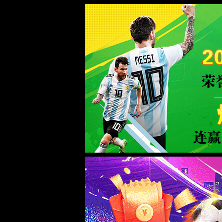
bb平台艾弗森(中国区)-Offici
主页
轧辊复合材料国家重点实验室
实验室简介
轧辊复合材料国家
轧辊复合材料国
料，实验室依托bb平
家重点实验室
业最高水平的科研平台