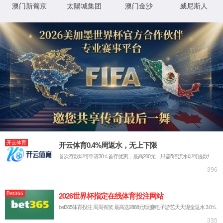
研发能力
研发平台
公司专家
研发设备
研发成果
bb平台体育艾弗森轧辊科研平台成就展示