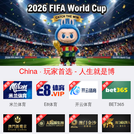
bb平台艾弗森(中国区)-
Official Platform
简体中文
繁體中文
ENGLISH
Toggle
navigat
主页
研发能力