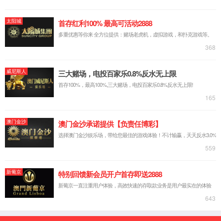
非常抱歉，您访问的页面
不存在。
返回首页
上一步