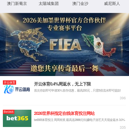
4
0
4