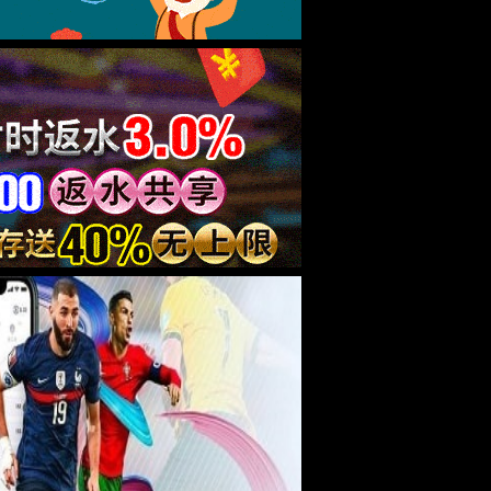
关注我们
污染源环境监测信息公开平台
--
服务细则