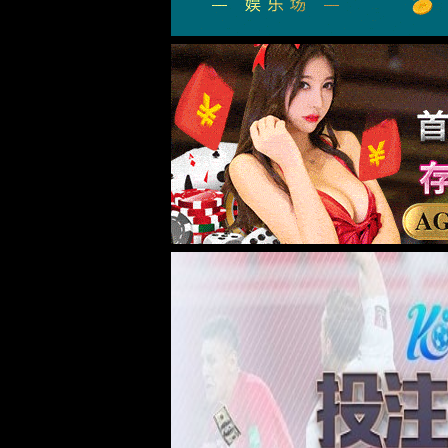
bb平台体育艾
河北省邢台市新兴西大
0319-2022061
xsbhtk@xt-zhagun.
销售公司：2116223
采购部：2116265